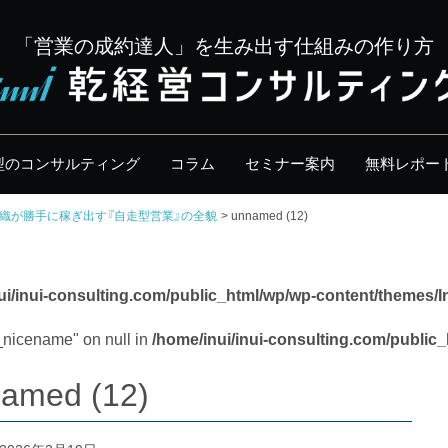
「営業の成約達人」を生み出す仕組みの作り方
型のコンサルティング
コラム
セミナー案内
無料レポー
織が勝手に稼ぎ出す『自走型営業』の全貌
unnamed (12)
ui/inui-consulting.com/public_html/wp/wp-content/themes/I
y_nicename" on null in
/home/inui/inui-consulting.com/public
amed (12)