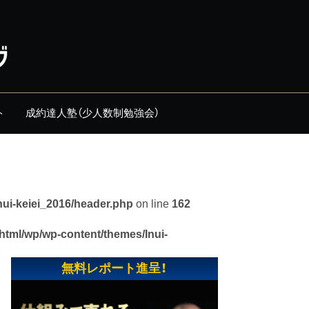
ト
成約達人塾（少人数制勉強会）
nui-keiei_2016/header.php
on line
162
_html/wp/wp-content/themes/Inui-
無料レポート進呈！