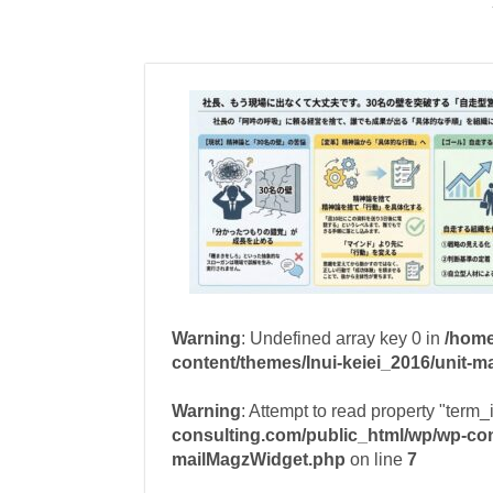
Warning
: Undefined array key 0 in
/home
content/themes/Inui-keiei_2016/unit-
Warning
: Attempt to read property "term_
consulting.com/public_html/wp/wp-cont
mailMagzWidget.php
on line
7