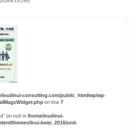
2026年3月19日
/inui/inui-consulting.com/public_html/wp/wp-
mailMagzWidget.php
on line
7
id" on null in
/home/inui/inui-
ent/themes/Inui-keiei_2016/unit-