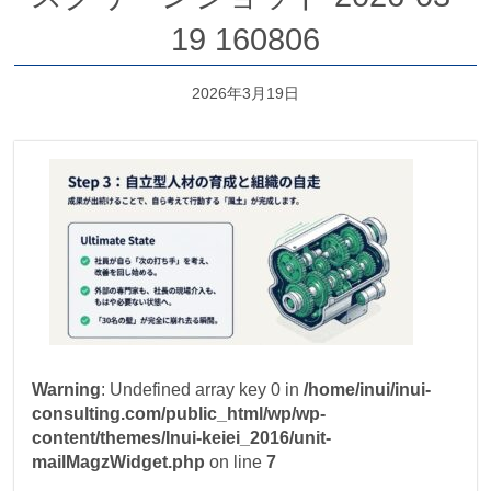
19 160806
2026年3月19日
Warning
: Undefined array key 0 in
/home/inui/inui-
consulting.com/public_html/wp/wp-
content/themes/Inui-keiei_2016/unit-
mailMagzWidget.php
on line
7