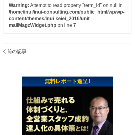
Warning
: Attempt to read property "term_id" on null in
/home/inui/inui-consulting.com/public_html/wp/wp-
content/themes/Inui-keiei_2016/unit-
mailMagzWidget.php
on line
7
前の記事
無料レポート進呈！