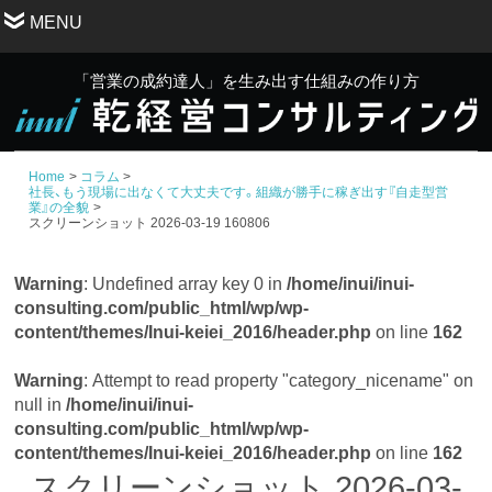
MENU
「営業の成約達人」を生み出す仕組みの作り方
Home
コラム
社長、もう現場に出なくて大丈夫です。組織が勝手に稼ぎ出す『自走型営
業』の全貌
スクリーンショット 2026-03-19 160806
Warning
: Undefined array key 0 in
/home/inui/inui-
consulting.com/public_html/wp/wp-
content/themes/Inui-keiei_2016/header.php
on line
162
Warning
: Attempt to read property "category_nicename" on
null in
/home/inui/inui-
consulting.com/public_html/wp/wp-
content/themes/Inui-keiei_2016/header.php
on line
162
スクリーンショット 2026-03-