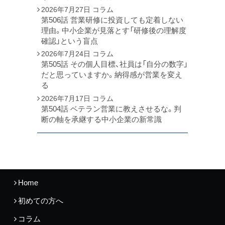
2026年7月27日
コラム
第506話 営業研修に投資しても定着しない
理由。中小企業が見落とす「研修後の理解度
確認」という盲点
2026年7月24日
コラム
第505話 その個人目標、社員は「自分の数字」
だと思っていますか。納得感が営業を変え
る
2026年7月17日
コラム
第504話 ベテラン営業に教えさせるな。判
断の軸を承継する中小企業の新常識
Home
初めての方へ
コラム