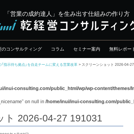
「営業の成約達人」を生み出す仕組みの作り方
型のコンサルティング
コラム
セミナー案内
無料レポー
の「指示待ち拠点」を自走チームに変える営業改革
スクリーンショット 2026-04-27 
ui/inui-consulting.com/public_html/wp/wp-content/themes/I
y_nicename" on null in
/home/inui/inui-consulting.com/public
026-04-27 191031