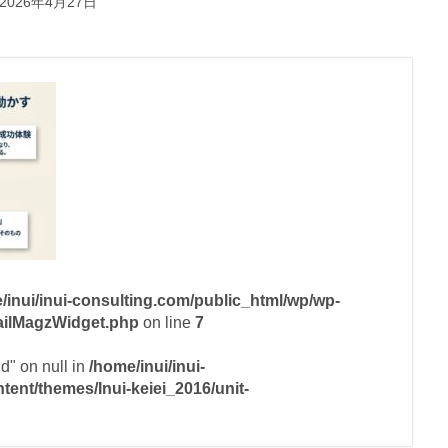
2026年4月27日
/inui/inui-consulting.com/public_html/wp/wp-
mailMagzWidget.php
on line
7
id" on null in
/home/inui/inui-
ent/themes/Inui-keiei_2016/unit-