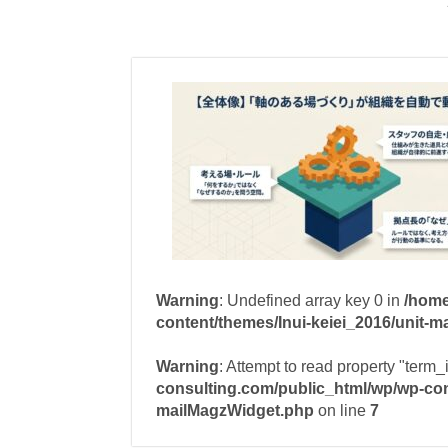
Warning
: Undefined array key 0 in
/home
content/themes/Inui-keiei_2016/unit-
Warning
: Attempt to read property "term_
consulting.com/public_html/wp/wp-cont
mailMagzWidget.php
on line
7