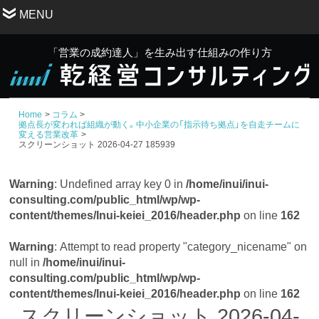
MENU
「営業の成約達人」を生み出す仕組みの作り方
Home
コラム
拠点長が変われば組織が動く。中小企業の「指示待ち拠点」を自走チームに
変える営業改革
スクリーンショット 2026-04-27 185939
Warning
: Undefined array key 0 in
/home/inui/inui-
consulting.com/public_html/wp/wp-
content/themes/Inui-keiei_2016/header.php
on line
162
Warning
: Attempt to read property "category_nicename" on
null in
/home/inui/inui-
consulting.com/public_html/wp/wp-
content/themes/Inui-keiei_2016/header.php
on line
162
スクリーンショット 2026-04-