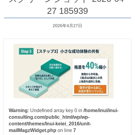
27 185939
2026年4月27日
Warning
: Undefined array key 0 in
/home/inui/inui-
consulting.com/public_html/wp/wp-
content/themes/Inui-keiei_2016/unit-
mailMagzWidget.php
on line
7