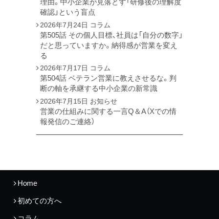
理由。中小企業が見落とす「研修後の理解度
確認」という盲点
2026年7月24日
コラム
第505話 その個人目標、社員は「自分の数字」
だと思っていますか。納得感が営業を変え
る
2026年7月17日
コラム
第504話 ベテラン営業に教えさせるな。判
断の軸を承継する中小企業の新常識
2026年7月15日
お知らせ
営業の仕組みに関する一言Q＆A（Xでの情
報発信のご連絡）
Home
初めての方へ
コラム