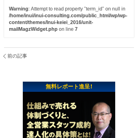
Warning
: Attempt to read property "term_id" on null in
/home/inui/inui-consulting.com/public_html/wp/wp-
content/themes/Inui-keiei_2016/unit-
mailMagzWidget.php
on line
7
前の記事
無料レポート進呈！