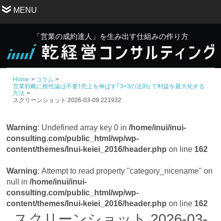
MENU
「営業の成約達人」を生み出す仕組みの作り方
Home
コラム
営業戦略に根性論は不要！売上を伸ばす「3×3の法則」で利益を最大化する
方法
スクリーンショット 2026-03-09 221932
Warning
: Undefined array key 0 in
/home/inui/inui-
consulting.com/public_html/wp/wp-
content/themes/Inui-keiei_2016/header.php
on line
162
Warning
: Attempt to read property "category_nicename" on
null in
/home/inui/inui-
consulting.com/public_html/wp/wp-
content/themes/Inui-keiei_2016/header.php
on line
162
スクリーンショット 2026-03-