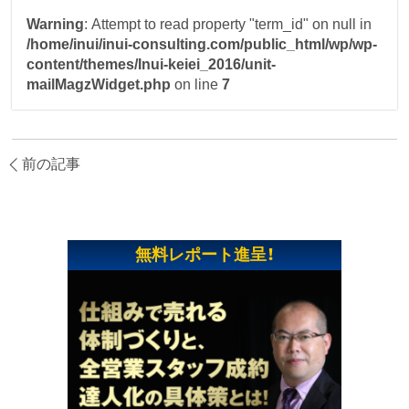
Warning
: Attempt to read property "term_id" on null in
/home/inui/inui-consulting.com/public_html/wp/wp-
content/themes/Inui-keiei_2016/unit-
mailMagzWidget.php
on line
7
前の記事
無料レポート進呈！