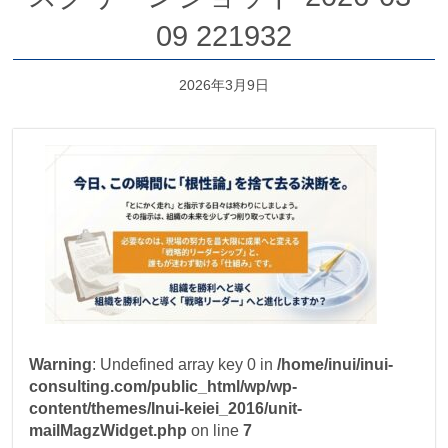
09 221932
2026年3月9日
Warning
: Undefined array key 0 in
/home/inui/inui-
consulting.com/public_html/wp/wp-
content/themes/Inui-keiei_2016/unit-
mailMagzWidget.php
on line
7