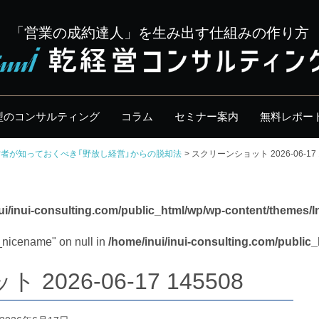
「営業の成約達人」を生み出す仕組みの作り方
型のコンサルティング
コラム
セミナー案内
無料レポー
営者が知っておくべき「野放し経営」からの脱却法
スクリーンショット 2026-06-17 
ui/inui-consulting.com/public_html/wp/wp-content/themes/I
y_nicename" on null in
/home/inui/inui-consulting.com/public
026-06-17 145508