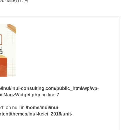
2026年6月17日
/inui/inui-consulting.com/public_html/wp/wp-
mailMagzWidget.php
on line
7
id" on null in
/home/inui/inui-
ent/themes/Inui-keiei_2016/unit-