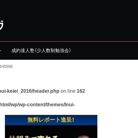
ト
成約達人塾（少人数制勉強会）
145508
nui-keiei_2016/header.php
on line
162
_html/wp/wp-content/themes/Inui-
無料レポート進呈！