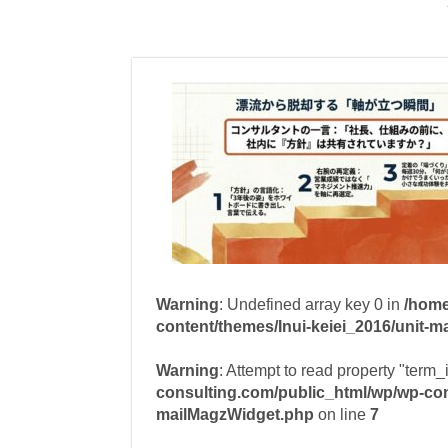
Warning
: Undefined array key 0 in
/home
content/themes/Inui-keiei_2016/unit-
Warning
: Attempt to read property "term_
consulting.com/public_html/wp/wp-cont
mailMagzWidget.php
on line
7