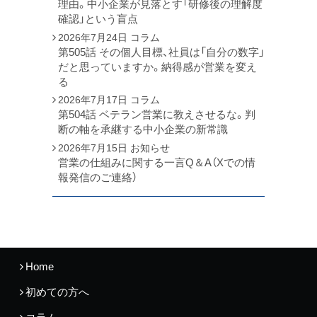
理由。中小企業が見落とす「研修後の理解度
確認」という盲点
2026年7月24日
コラム
第505話 その個人目標、社員は「自分の数字」
だと思っていますか。納得感が営業を変え
る
2026年7月17日
コラム
第504話 ベテラン営業に教えさせるな。判
断の軸を承継する中小企業の新常識
2026年7月15日
お知らせ
営業の仕組みに関する一言Q＆A（Xでの情
報発信のご連絡）
Home
初めての方へ