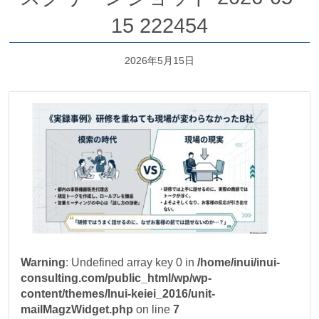
15 222454
2026年5月15日
Warning
: Undefined array key 0 in
/home/inui/inui-
consulting.com/public_html/wp/wp-
content/themes/Inui-keiei_2016/unit-
mailMagzWidget.php
on line
7