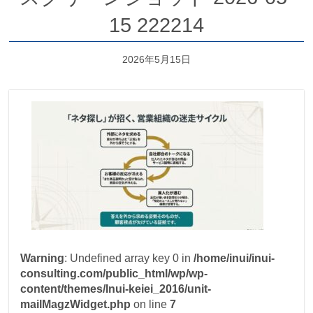
15 222214
2026年5月15日
Warning
: Undefined array key 0 in
/home/inui/inui-
consulting.com/public_html/wp/wp-
content/themes/Inui-keiei_2016/unit-
mailMagzWidget.php
on line
7