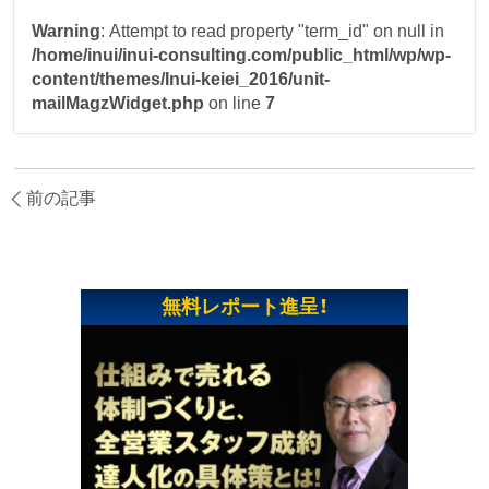
Warning
: Attempt to read property "term_id" on null in
/home/inui/inui-consulting.com/public_html/wp/wp-
content/themes/Inui-keiei_2016/unit-
mailMagzWidget.php
on line
7
前の記事
無料レポート進呈！