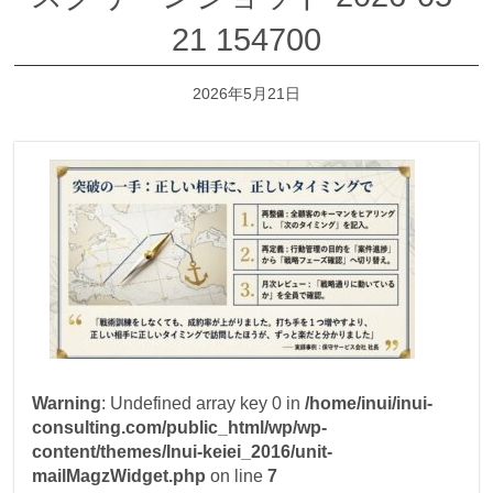
21 154700
2026年5月21日
Warning
: Undefined array key 0 in
/home/inui/inui-
consulting.com/public_html/wp/wp-
content/themes/Inui-keiei_2016/unit-
mailMagzWidget.php
on line
7