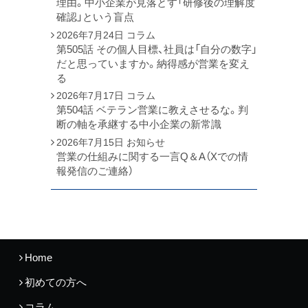
理由。中小企業が見落とす「研修後の理解度
確認」という盲点
2026年7月24日
コラム
第505話 その個人目標、社員は「自分の数字」
だと思っていますか。納得感が営業を変え
る
2026年7月17日
コラム
第504話 ベテラン営業に教えさせるな。判
断の軸を承継する中小企業の新常識
2026年7月15日
お知らせ
営業の仕組みに関する一言Q＆A（Xでの情
報発信のご連絡）
Home
初めての方へ
コラム