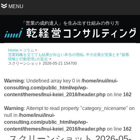
MENU
「営業の成約達人」を生み出す仕組みの作り方
Home
コラム
営業戦略を立てても結果が出ない本当の理由。中小企業が見落とす「顧客
情報と行動管理」の盲点
スクリーンショット 2026-05-21 154700
Warning
: Undefined array key 0 in
/home/inui/inui-
consulting.com/public_html/wp/wp-
content/themes/Inui-keiei_2016/header.php
on line
162
Warning
: Attempt to read property "category_nicename" on
null in
/home/inui/inui-
consulting.com/public_html/wp/wp-
content/themes/Inui-keiei_2016/header.php
on line
162
スクリーンショット 2026-05-