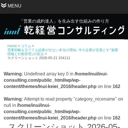
MENU
「営業の成約達人」を生み出す仕組みの作り方
Home
コラム
営業戦略を立てても結果が出ない本当の理由。中小企業が見落とす「顧客
情報と行動管理」の盲点
スクリーンショット 2026-05-21 154111
Warning
: Undefined array key 0 in
/home/inui/inui-
consulting.com/public_html/wp/wp-
content/themes/Inui-keiei_2016/header.php
on line
162
Warning
: Attempt to read property "category_nicename" on
null in
/home/inui/inui-
consulting.com/public_html/wp/wp-
content/themes/Inui-keiei_2016/header.php
on line
162
スクリーンショット 2026-05-