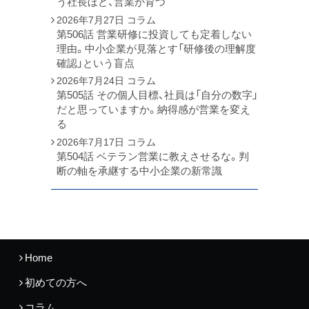
う社長ほど、営業が育つ
2026年7月27日
コラム
第506話 営業研修に投資しても定着しない
理由。中小企業が見落とす「研修後の理解度
確認」という盲点
2026年7月24日
コラム
第505話 その個人目標、社員は「自分の数字」
だと思っていますか。納得感が営業を変え
る
2026年7月17日
コラム
第504話 ベテラン営業に教えさせるな。判
断の軸を承継する中小企業の新常識
Home
初めての方へ
コラム