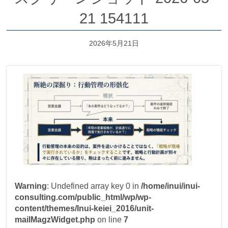
21 154111
2026年5月21日
Warning
: Undefined array key 0 in
/home/inui/inui-
consulting.com/public_html/wp/wp-
content/themes/Inui-keiei_2016/unit-
mailMagzWidget.php
on line
7