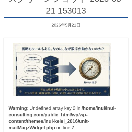
21 153013
2026年5月21日
Warning
: Undefined array key 0 in
/home/inui/inui-
consulting.com/public_html/wp/wp-
content/themes/Inui-keiei_2016/unit-
mailMagzWidget.php
on line
7