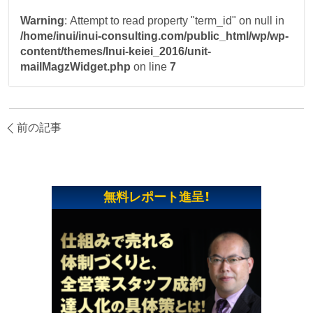
Warning
: Attempt to read property "term_id" on null in
/home/inui/inui-consulting.com/public_html/wp/wp-
content/themes/Inui-keiei_2016/unit-
mailMagzWidget.php
on line
7
前の記事
無料レポート進呈！