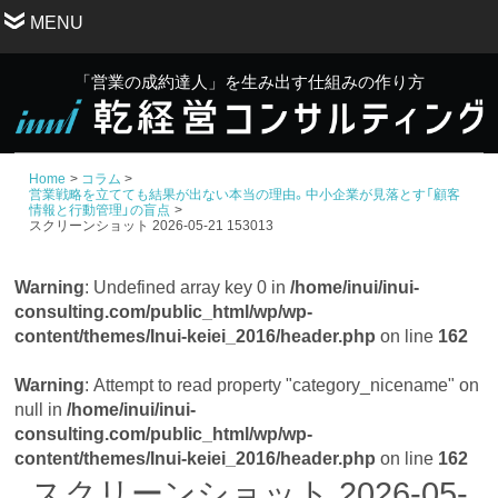
MENU
「営業の成約達人」を生み出す仕組みの作り方
Home
コラム
営業戦略を立てても結果が出ない本当の理由。中小企業が見落とす「顧客
情報と行動管理」の盲点
スクリーンショット 2026-05-21 153013
Warning
: Undefined array key 0 in
/home/inui/inui-
consulting.com/public_html/wp/wp-
content/themes/Inui-keiei_2016/header.php
on line
162
Warning
: Attempt to read property "category_nicename" on
null in
/home/inui/inui-
consulting.com/public_html/wp/wp-
content/themes/Inui-keiei_2016/header.php
on line
162
スクリーンショット 2026-05-