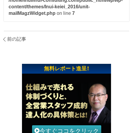
/home/inui/inui-consulting.com/public_html/wp/wp-
content/themes/Inui-keiei_2016/unit-
mailMagzWidget.php
on line
7
前の記事
無料レポート進呈！
今すぐココをクリック