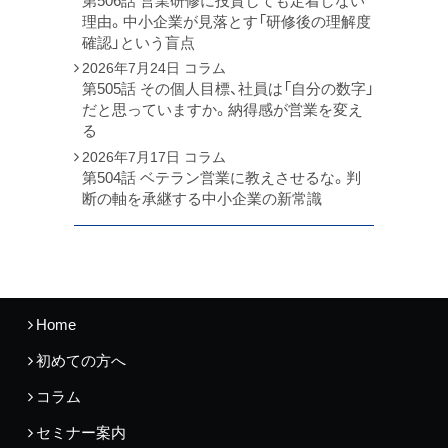
第506話 営業研修に投資しても定着しない
理由。中小企業が見落とす「研修後の理解度
確認」という盲点
2026年7月24日
コラム
第505話 その個人目標、社員は「自分の数字」
だと思っていますか。納得感が営業を変え
る
2026年7月17日
コラム
第504話 ベテラン営業に教えさせるな。判
断の軸を承継する中小企業の新常識
Home
初めての方へ
コラム
セミナー案内