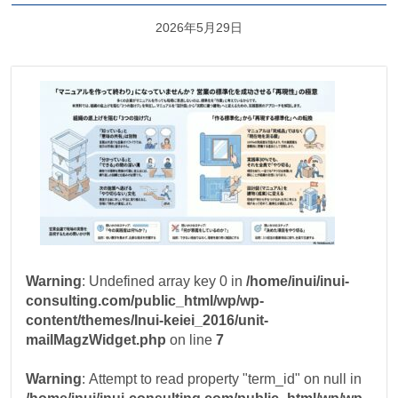
2026年5月29日
Warning
: Undefined array key 0 in
/home/inui/inui-
consulting.com/public_html/wp/wp-
content/themes/Inui-keiei_2016/unit-
mailMagzWidget.php
on line
7
Warning
: Attempt to read property "term_id" on null in