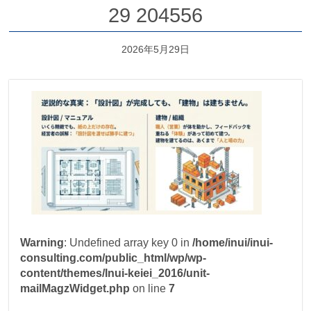
29 204556
2026年5月29日
Warning
: Undefined array key 0 in
/home/inui/inui-
consulting.com/public_html/wp/wp-
content/themes/Inui-keiei_2016/unit-
mailMagzWidget.php
on line
7