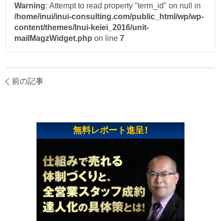
Warning
: Attempt to read property "term_id" on null in
/home/inui/inui-consulting.com/public_html/wp/wp-
content/themes/Inui-keiei_2016/unit-
mailMagzWidget.php
on line
7
前の記事
無料レポート進呈！