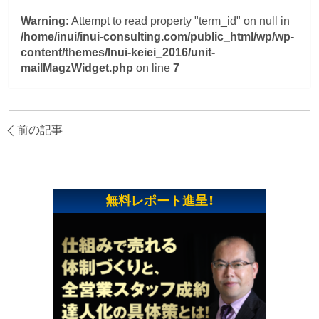
Warning
: Attempt to read property "term_id" on null in
/home/inui/inui-consulting.com/public_html/wp/wp-
content/themes/Inui-keiei_2016/unit-
mailMagzWidget.php
on line
7
前の記事
無料レポート進呈！