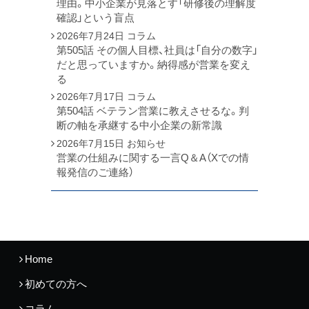
理由。中小企業が見落とす「研修後の理解度
確認」という盲点
2026年7月24日
コラム
第505話 その個人目標、社員は「自分の数字」
だと思っていますか。納得感が営業を変え
る
2026年7月17日
コラム
第504話 ベテラン営業に教えさせるな。判
断の軸を承継する中小企業の新常識
2026年7月15日
お知らせ
営業の仕組みに関する一言Q＆A（Xでの情
報発信のご連絡）
Home
初めての方へ
コラム