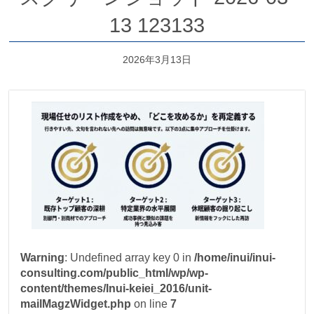
13 123133
2026年3月13日
Warning
: Undefined array key 0 in
/home/inui/inui-
consulting.com/public_html/wp/wp-
content/themes/Inui-keiei_2016/unit-
mailMagzWidget.php
on line
7