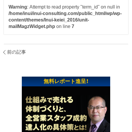
Warning
: Attempt to read property "term_id" on null in
/home/inui/inui-consulting.com/public_html/wp/wp-
content/themes/Inui-keiei_2016/unit-
mailMagzWidget.php
on line
7
前の記事
無料レポート進呈！