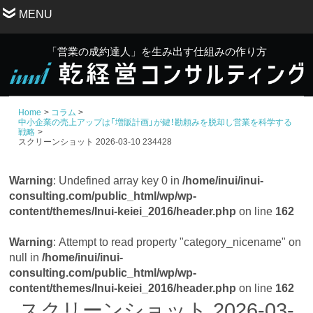
MENU
「営業の成約達人」を生み出す仕組みの作り方
Home
コラム
中小企業の売上アップは「増販計画」が鍵！勘頼みを脱却し営業を科学する
戦略
スクリーンショット 2026-03-10 234428
Warning
: Undefined array key 0 in
/home/inui/inui-
consulting.com/public_html/wp/wp-
content/themes/Inui-keiei_2016/header.php
on line
162
Warning
: Attempt to read property "category_nicename" on
null in
/home/inui/inui-
consulting.com/public_html/wp/wp-
content/themes/Inui-keiei_2016/header.php
on line
162
スクリーンショット 2026-03-