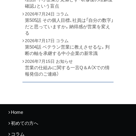
確認」という盲点
2026年7月24日
コラム
第505話 その個人目標、社員は「自分の数字」
だと思っていますか。納得感が営業を変え
る
2026年7月17日
コラム
第504話 ベテラン営業に教えさせるな。判
断の軸を承継する中小企業の新常識
2026年7月15日
お知らせ
営業の仕組みに関する一言Q＆A（Xでの情
報発信のご連絡）
Home
初めての方へ
コラム