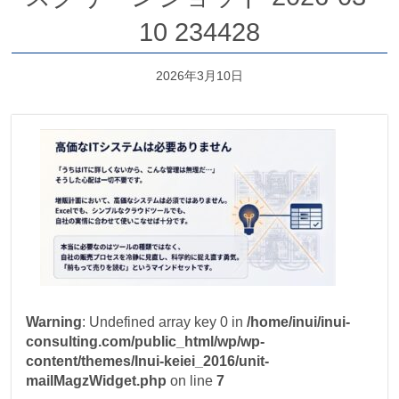
10 234428
2026年3月10日
Warning
: Undefined array key 0 in
/home/inui/inui-
consulting.com/public_html/wp/wp-
content/themes/Inui-keiei_2016/unit-
mailMagzWidget.php
on line
7