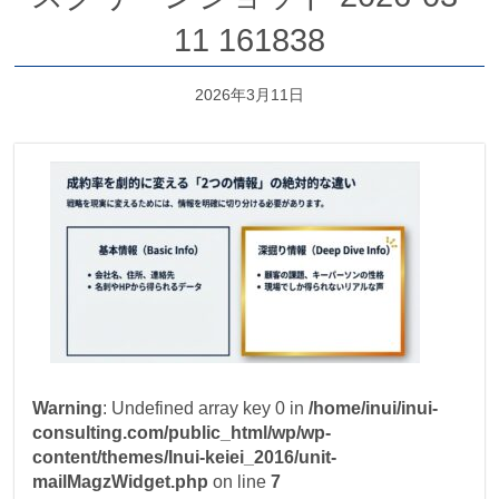
11 161838
2026年3月11日
Warning
: Undefined array key 0 in
/home/inui/inui-
consulting.com/public_html/wp/wp-
content/themes/Inui-keiei_2016/unit-
mailMagzWidget.php
on line
7