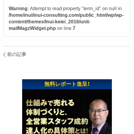
Warning
: Attempt to read property "term_id" on null in
/home/inui/inui-consulting.com/public_html/wp/wp-
content/themes/Inui-keiei_2016/unit-
mailMagzWidget.php
on line
7
前の記事
無料レポート進呈！