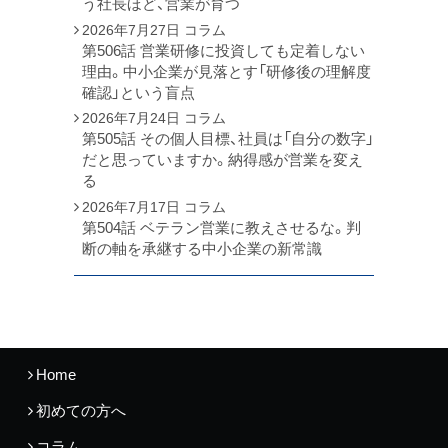
う社長ほど、営業が育つ
2026年7月27日
コラム
第506話 営業研修に投資しても定着しない
理由。中小企業が見落とす「研修後の理解度
確認」という盲点
2026年7月24日
コラム
第505話 その個人目標、社員は「自分の数字」
だと思っていますか。納得感が営業を変え
る
2026年7月17日
コラム
第504話 ベテラン営業に教えさせるな。判
断の軸を承継する中小企業の新常識
Home
初めての方へ
コラム