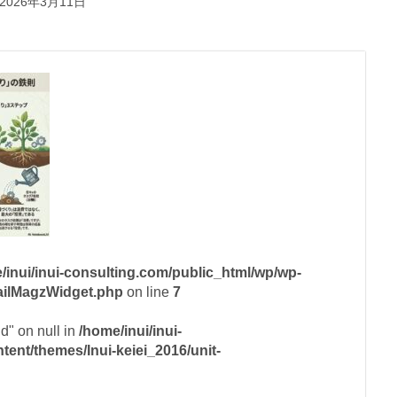
2026年3月11日
/inui/inui-consulting.com/public_html/wp/wp-
mailMagzWidget.php
on line
7
id" on null in
/home/inui/inui-
ent/themes/Inui-keiei_2016/unit-