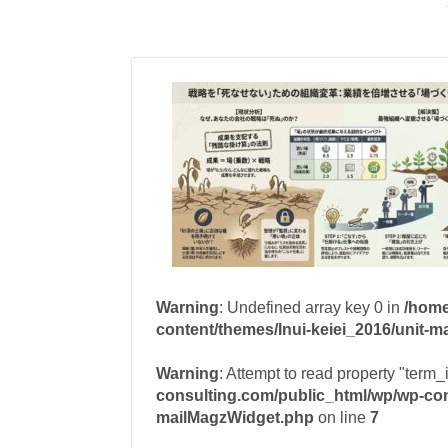
Warning
: Undefined array key 0 in
/home
content/themes/Inui-keiei_2016/unit-
Warning
: Attempt to read property "term_
consulting.com/public_html/wp/wp-cont
mailMagzWidget.php
on line
7