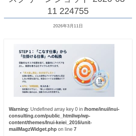
11 224755
2026年3月11日
Warning
: Undefined array key 0 in
/home/inui/inui-
consulting.com/public_html/wp/wp-
content/themes/Inui-keiei_2016/unit-
mailMagzWidget.php
on line
7