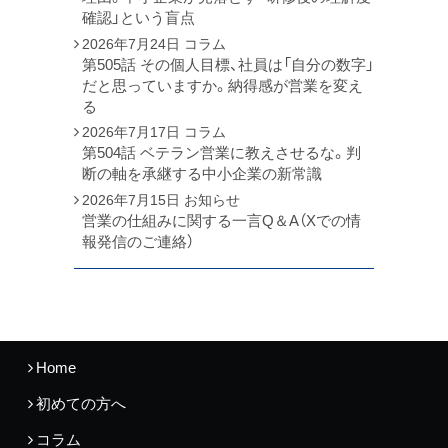
確認」という盲点
2026年7月24日
コラム
第505話 その個人目標、社員は「自分の数字」
だと思っていますか。納得感が営業を変え
る
2026年7月17日
コラム
第504話 ベテラン営業に教えさせるな。判
断の軸を承継する中小企業の新常識
2026年7月15日
お知らせ
営業の仕組みに関する一言Q＆A（Xでの情
報発信のご連絡）
Home
初めての方へ
コラム