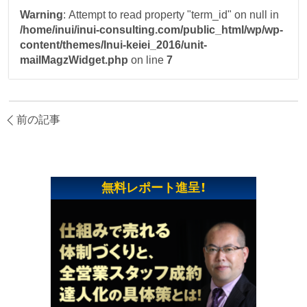
Warning
: Attempt to read property "term_id" on null in
/home/inui/inui-consulting.com/public_html/wp/wp-
content/themes/Inui-keiei_2016/unit-
mailMagzWidget.php
on line
7
前の記事
無料レポート進呈！