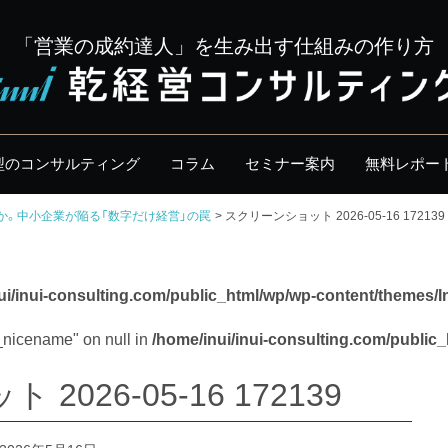
「営業の成約達人」を生み出す仕組みの作り方
型のコンサルティング
コラム
セミナー案内
無料レポー
か。中小企業が陥る「数字だけ経営」の罠
スクリーンショット 2026-05-16 172139
ui/inui-consulting.com/public_html/wp/wp-content/themes/I
y_nicename" on null in
/home/inui/inui-consulting.com/public
026-05-16 172139