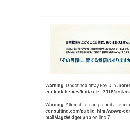
Warning
: Undefined array key 0 in
/home
content/themes/Inui-keiei_2016/unit-
Warning
: Attempt to read property "term_
consulting.com/public_html/wp/wp-cont
mailMagzWidget.php
on line
7