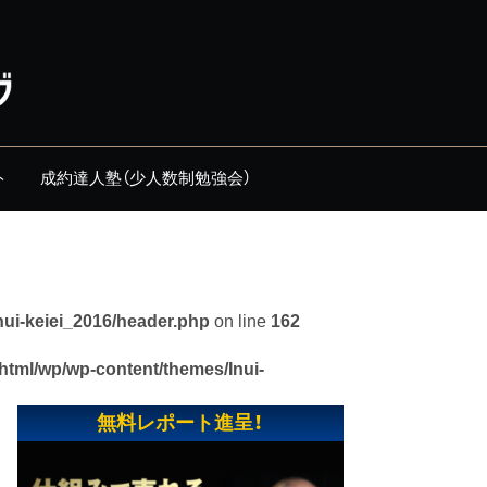
ト
成約達人塾（少人数制勉強会）
nui-keiei_2016/header.php
on line
162
_html/wp/wp-content/themes/Inui-
無料レポート進呈！