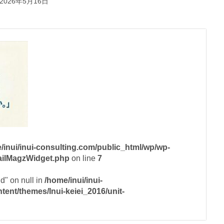
2026年5月16日
/inui/inui-consulting.com/public_html/wp/wp-
mailMagzWidget.php
on line
7
id" on null in
/home/inui/inui-
ent/themes/Inui-keiei_2016/unit-