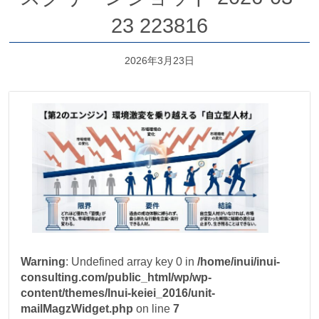
23 223816
2026年3月23日
Warning
: Undefined array key 0 in
/home/inui/inui-
consulting.com/public_html/wp/wp-
content/themes/Inui-keiei_2016/unit-
mailMagzWidget.php
on line
7