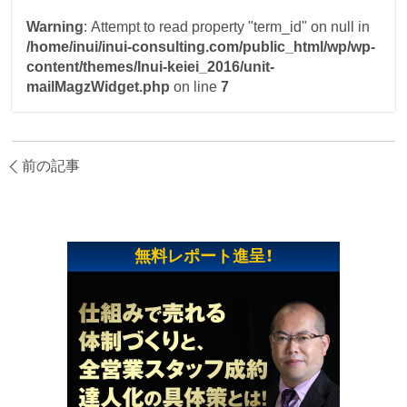
Warning
: Attempt to read property "term_id" on null in
/home/inui/inui-consulting.com/public_html/wp/wp-
content/themes/Inui-keiei_2016/unit-
mailMagzWidget.php
on line
7
前の記事
無料レポート進呈！