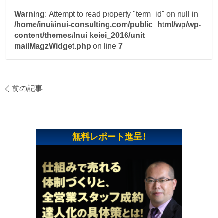
Warning
: Attempt to read property "term_id" on null in
/home/inui/inui-consulting.com/public_html/wp/wp-
content/themes/Inui-keiei_2016/unit-
mailMagzWidget.php
on line
7
前の記事
無料レポート進呈！