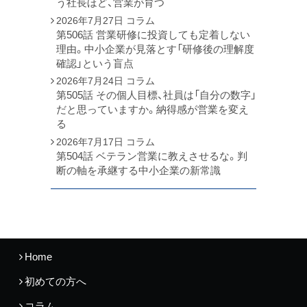
う社長ほど、営業が育つ
2026年7月27日
コラム
第506話 営業研修に投資しても定着しない
理由。中小企業が見落とす「研修後の理解度
確認」という盲点
2026年7月24日
コラム
第505話 その個人目標、社員は「自分の数字」
だと思っていますか。納得感が営業を変え
る
2026年7月17日
コラム
第504話 ベテラン営業に教えさせるな。判
断の軸を承継する中小企業の新常識
Home
初めての方へ
コラム