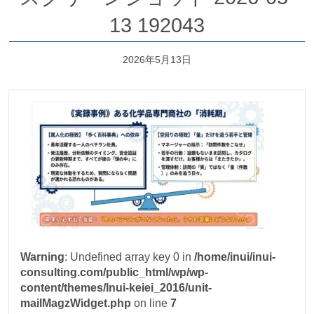
13 192043
2026年5月13日
Warning
: Undefined array key 0 in
/home/inui/inui-
consulting.com/public_html/wp/wp-
content/themes/Inui-keiei_2016/unit-
mailMagzWidget.php
on line
7