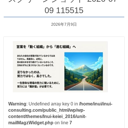
09 115515
2026年7月9日
Warning
: Undefined array key 0 in
/home/inui/inui-
consulting.com/public_html/wp/wp-
content/themes/Inui-keiei_2016/unit-
mailMagzWidget.php
on line
7