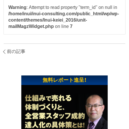
Warning
: Attempt to read property "term_id" on null in
/home/inui/inui-consulting.com/public_html/wp/wp-
content/themes/Inui-keiei_2016/unit-
mailMagzWidget.php
on line
7
前の記事
無料レポート進呈！