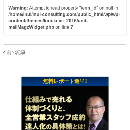
Warning
: Attempt to read property "term_id" on null in
/home/inui/inui-consulting.com/public_html/wp/wp-
content/themes/Inui-keiei_2016/unit-
mailMagzWidget.php
on line
7
前の記事
無料レポート進呈！