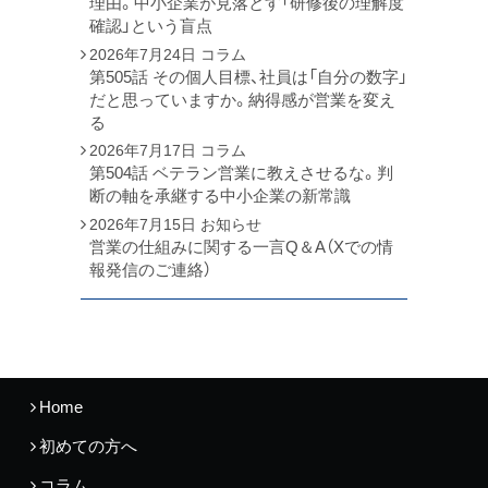
理由。中小企業が見落とす「研修後の理解度
確認」という盲点
2026年7月24日
コラム
第505話 その個人目標、社員は「自分の数字」
だと思っていますか。納得感が営業を変え
る
2026年7月17日
コラム
第504話 ベテラン営業に教えさせるな。判
断の軸を承継する中小企業の新常識
2026年7月15日
お知らせ
営業の仕組みに関する一言Q＆A（Xでの情
報発信のご連絡）
Home
初めての方へ
コラム