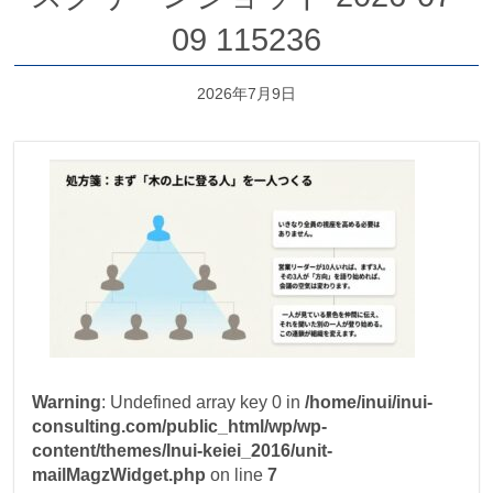
09 115236
2026年7月9日
Warning
: Undefined array key 0 in
/home/inui/inui-
consulting.com/public_html/wp/wp-
content/themes/Inui-keiei_2016/unit-
mailMagzWidget.php
on line
7