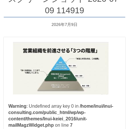
09 114919
2026年7月9日
Warning
: Undefined array key 0 in
/home/inui/inui-
consulting.com/public_html/wp/wp-
content/themes/Inui-keiei_2016/unit-
mailMagzWidget.php
on line
7