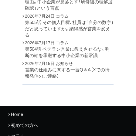
理由。中小企業が見落とす「研修後の理解度
確認」という盲点
2026年7月24日
コラム
第505話 その個人目標、社員は「自分の数字」
だと思っていますか。納得感が営業を変え
る
2026年7月17日
コラム
第504話 ベテラン営業に教えさせるな。判
断の軸を承継する中小企業の新常識
2026年7月15日
お知らせ
営業の仕組みに関する一言Q＆A（Xでの情
報発信のご連絡）
Home
初めての方へ