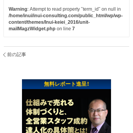
Warning
: Attempt to read property "term_id" on null in
/home/inui/inui-consulting.com/public_html/wp/wp-
content/themes/Inui-keiei_2016/unit-
mailMagzWidget.php
on line
7
前の記事
無料レポート進呈！