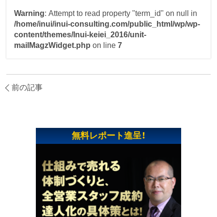
Warning
: Attempt to read property "term_id" on null in
/home/inui/inui-consulting.com/public_html/wp/wp-
content/themes/Inui-keiei_2016/unit-
mailMagzWidget.php
on line
7
前の記事
無料レポート進呈！