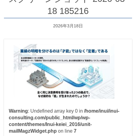
18 185216
2026年3月18日
Warning
: Undefined array key 0 in
/home/inui/inui-
consulting.com/public_html/wp/wp-
content/themes/Inui-keiei_2016/unit-
mailMagzWidget.php
on line
7