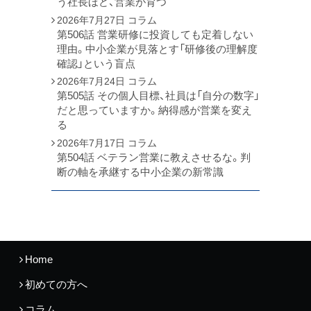
う社長ほど、営業が育つ
2026年7月27日
コラム
第506話 営業研修に投資しても定着しない
理由。中小企業が見落とす「研修後の理解度
確認」という盲点
2026年7月24日
コラム
第505話 その個人目標、社員は「自分の数字」
だと思っていますか。納得感が営業を変え
る
2026年7月17日
コラム
第504話 ベテラン営業に教えさせるな。判
断の軸を承継する中小企業の新常識
Home
初めての方へ
コラム