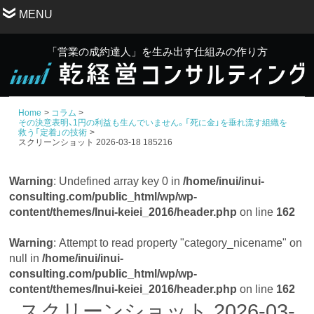
MENU
「営業の成約達人」を生み出す仕組みの作り方
Home
コラム
その決意表明、1円の利益も生んでいません。「死に金」を垂れ流す組織を
救う「定着」の技術
スクリーンショット 2026-03-18 185216
Warning
: Undefined array key 0 in
/home/inui/inui-
consulting.com/public_html/wp/wp-
content/themes/Inui-keiei_2016/header.php
on line
162
Warning
: Attempt to read property "category_nicename" on
null in
/home/inui/inui-
consulting.com/public_html/wp/wp-
content/themes/Inui-keiei_2016/header.php
on line
162
スクリーンショット 2026-03-