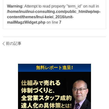
Warning
: Attempt to read property "term_id" on null in
/home/inui/inui-consulting.com/public_html/wp/wp-
content/themes/Inui-keiei_2016/unit-
mailMagzWidget.php
on line
7
前の記事
無料レポート進呈！