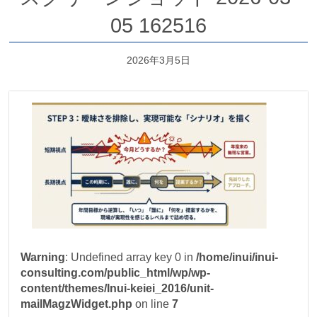
05 162516
2026年3月5日
Warning
: Undefined array key 0 in
/home/inui/inui-
consulting.com/public_html/wp/wp-
content/themes/Inui-keiei_2016/unit-
mailMagzWidget.php
on line
7