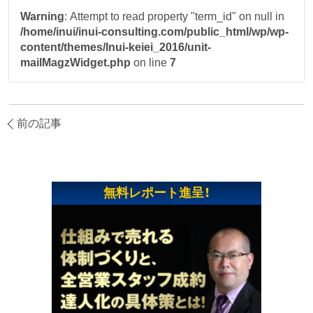
Warning
: Attempt to read property "term_id" on null in
/home/inui/inui-consulting.com/public_html/wp/wp-
content/themes/Inui-keiei_2016/unit-
mailMagzWidget.php
on line
7
前の記事
無料レポート進呈！