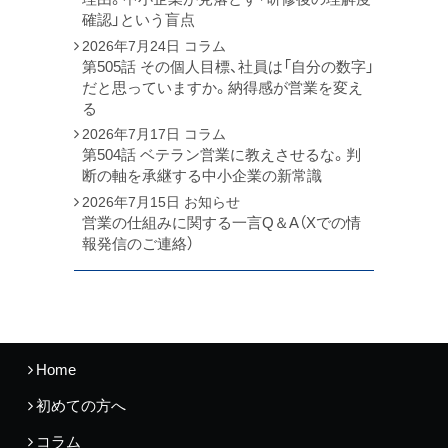
確認」という盲点
2026年7月24日
コラム
第505話 その個人目標、社員は「自分の数字」
だと思っていますか。納得感が営業を変え
る
2026年7月17日
コラム
第504話 ベテラン営業に教えさせるな。判
断の軸を承継する中小企業の新常識
2026年7月15日
お知らせ
営業の仕組みに関する一言Q＆A（Xでの情
報発信のご連絡）
Home
初めての方へ
コラム