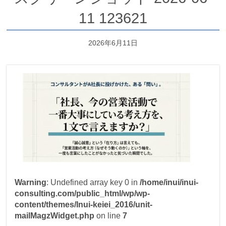
11 123621
2026年6月11日
Warning
: Undefined array key 0 in
/home/inui/inui-
consulting.com/public_html/wp/wp-
content/themes/Inui-keiei_2016/unit-
mailMagzWidget.php
on line
7