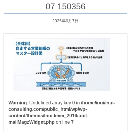
07 150356
2026年6月7日
Warning
: Undefined array key 0 in
/home/inui/inui-
consulting.com/public_html/wp/wp-
content/themes/Inui-keiei_2016/unit-
mailMagzWidget.php
on line
7