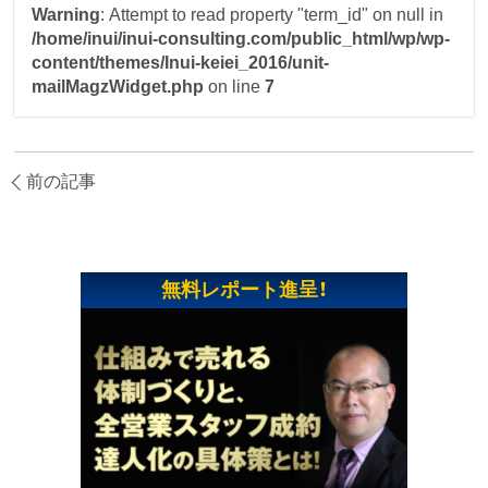
Warning
: Attempt to read property "term_id" on null in
/home/inui/inui-consulting.com/public_html/wp/wp-
content/themes/Inui-keiei_2016/unit-
mailMagzWidget.php
on line
7
前の記事
無料レポート進呈！