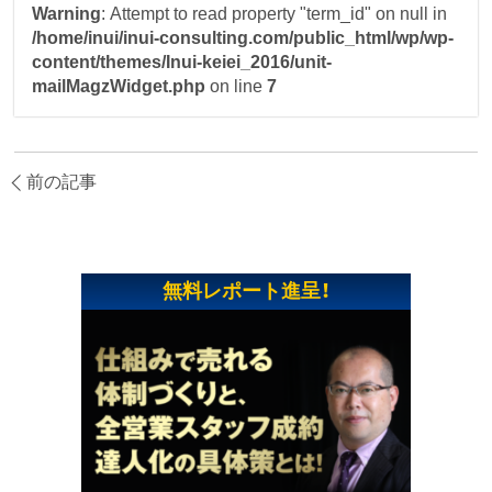
Warning
: Attempt to read property "term_id" on null in
/home/inui/inui-consulting.com/public_html/wp/wp-
content/themes/Inui-keiei_2016/unit-
mailMagzWidget.php
on line
7
前の記事
無料レポート進呈！