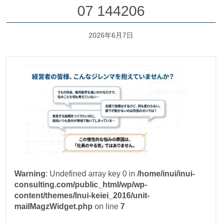
07 144206
2026年6月7日
Warning
: Undefined array key 0 in
/home/inui/inui-
consulting.com/public_html/wp/wp-
content/themes/Inui-keiei_2016/unit-
mailMagzWidget.php
on line
7