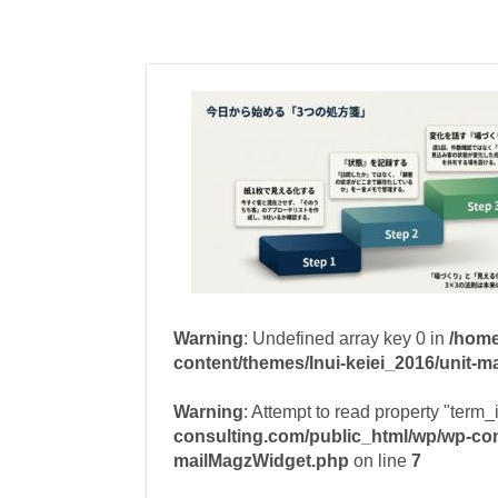
Warning
: Undefined array key 0 in
/home
content/themes/Inui-keiei_2016/unit-
Warning
: Attempt to read property "term_
consulting.com/public_html/wp/wp-cont
mailMagzWidget.php
on line
7