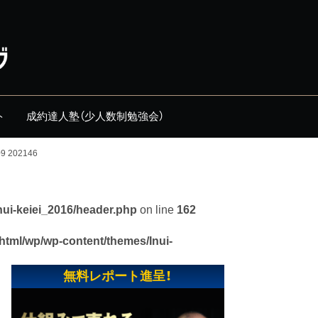
ト
成約達人塾（少人数制勉強会）
 202146
nui-keiei_2016/header.php
on line
162
_html/wp/wp-content/themes/Inui-
無料レポート進呈！