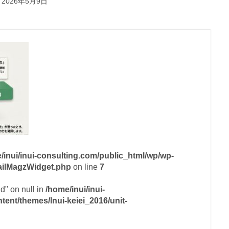
2026年5月9日
/inui/inui-consulting.com/public_html/wp/wp-
mailMagzWidget.php
on line
7
id" on null in
/home/inui/inui-
ent/themes/Inui-keiei_2016/unit-