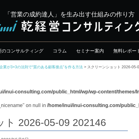
「営業の成約達人」を生み出す仕組みの作り方
型のコンサルティング
コラム
セミナー案内
無料レポー
企業が3×3の法則で“質のある顧客接点”を作る方法
スクリーンショット 2026-05-09
ui/inui-consulting.com/public_html/wp/wp-content/themes/I
y_nicename" on null in
/home/inui/inui-consulting.com/public
026-05-09 202146