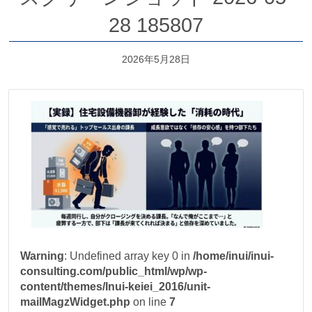
28 185807
2026年5月28日
Warning
: Undefined array key 0 in
/home/inui/inui-
consulting.com/public_html/wp/wp-
content/themes/Inui-keiei_2016/unit-
mailMagzWidget.php
on line
7