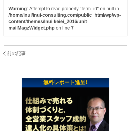
Warning
: Attempt to read property "term_id" on null in
/home/inui/inui-consulting.com/public_html/wp/wp-
content/themes/Inui-keiei_2016/unit-
mailMagzWidget.php
on line
7
前の記事
無料レポート進呈！