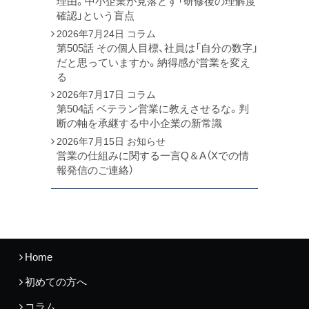
理由。中小企業が見落とす「研修後の理解度
確認」という盲点
2026年7月24日
コラム
第505話 その個人目標、社員は「自分の数字」
だと思っていますか。納得感が営業を変え
る
2026年7月17日
コラム
第504話 ベテラン営業に教えさせるな。判
断の軸を承継する中小企業の新常識
2026年7月15日
お知らせ
営業の仕組みに関する一言Q＆A（Xでの情
報発信のご連絡）
Home
初めての方へ
コラム