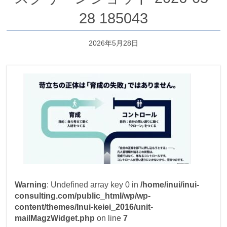
28 185043
2026年5月28日
Warning
: Undefined array key 0 in
/home/inui/inui-
consulting.com/public_html/wp/wp-
content/themes/Inui-keiei_2016/unit-
mailMagzWidget.php
on line
7