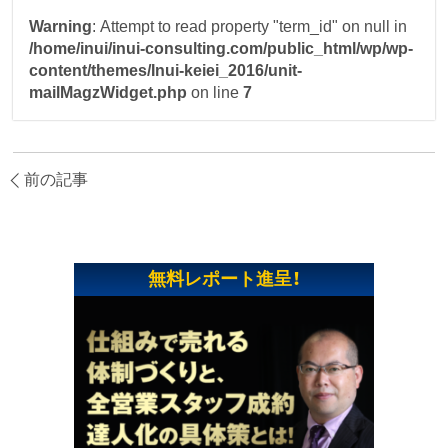
Warning
: Attempt to read property "term_id" on null in
/home/inui/inui-consulting.com/public_html/wp/wp-
content/themes/Inui-keiei_2016/unit-
mailMagzWidget.php
on line
7
前の記事
無料レポート進呈！