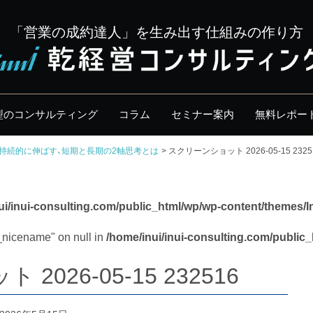
「営業の成約達人」を生み出す仕組みの作り方
型のコンサルティング
コラム
セミナー案内
無料レポー
を持続的に伸ばす、短期と長期の2軸思考とは
スクリーンショット 2026-05-15 2325
ui/inui-consulting.com/public_html/wp/wp-content/themes/I
y_nicename" on null in
/home/inui/inui-consulting.com/public
026-05-15 232516