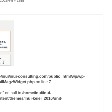
2026年5月15日
/inui/inui-consulting.com/public_html/wp/wp-
mailMagzWidget.php
on line
7
id" on null in
/home/inui/inui-
ent/themes/Inui-keiei_2016/unit-