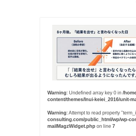
Warning
: Undefined array key 0 in
/home
content/themes/Inui-keiei_2016/unit-
Warning
: Attempt to read property "term_
consulting.com/public_html/wp/wp-cont
mailMagzWidget.php
on line
7