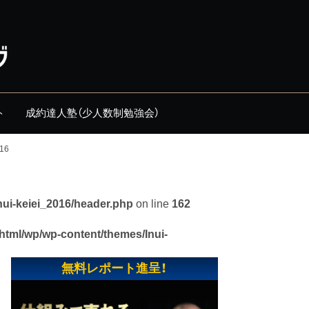
ト
成約達人塾（少人数制勉強会）
16
nui-keiei_2016/header.php
on line
162
_html/wp/wp-content/themes/Inui-
無料レポート進呈！