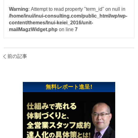
Warning
: Attempt to read property "term_id" on null in
/home/inui/inui-consulting.com/public_html/wp/wp-
content/themes/Inui-keiei_2016/unit-
mailMagzWidget.php
on line
7
前の記事
無料レポート進呈！