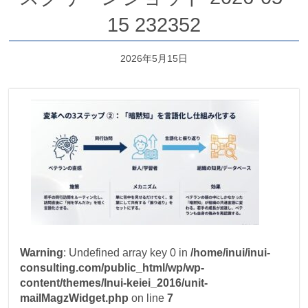
15 232352
2026年5月15日
Warning
: Undefined array key 0 in
/home/inui/inui-
consulting.com/public_html/wp/wp-
content/themes/Inui-keiei_2016/unit-
mailMagzWidget.php
on line
7