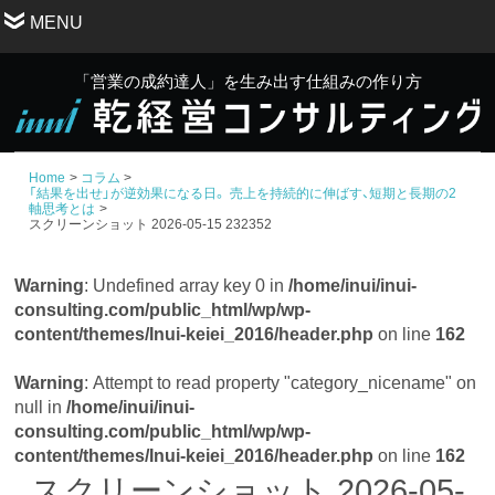
MENU
「営業の成約達人」を生み出す仕組みの作り方
Home
コラム
「結果を出せ」が逆効果になる日。 売上を持続的に伸ばす、短期と長期の2
軸思考とは
スクリーンショット 2026-05-15 232352
Warning
: Undefined array key 0 in
/home/inui/inui-
consulting.com/public_html/wp/wp-
content/themes/Inui-keiei_2016/header.php
on line
162
Warning
: Attempt to read property "category_nicename" on
null in
/home/inui/inui-
consulting.com/public_html/wp/wp-
content/themes/Inui-keiei_2016/header.php
on line
162
スクリーンショット 2026-05-