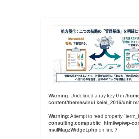
Warning
: Undefined array key 0 in
/home
content/themes/Inui-keiei_2016/unit-
Warning
: Attempt to read property "term_
consulting.com/public_html/wp/wp-cont
mailMagzWidget.php
on line
7