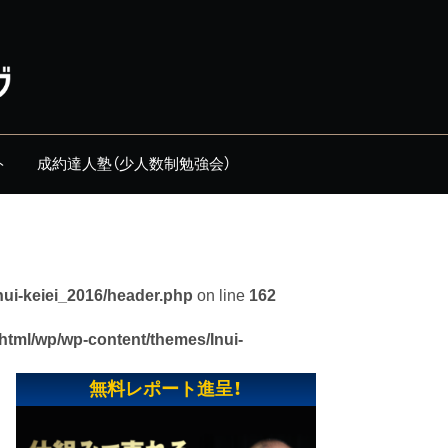
ト
成約達人塾（少人数制勉強会）
nui-keiei_2016/header.php
on line
162
_html/wp/wp-content/themes/Inui-
無料レポート進呈！