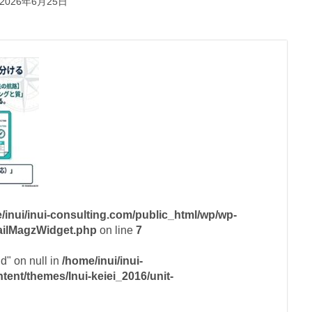
2026年6月25日
/inui/inui-consulting.com/public_html/wp/wp-
mailMagzWidget.php
on line
7
id" on null in
/home/inui/inui-
ent/themes/Inui-keiei_2016/unit-