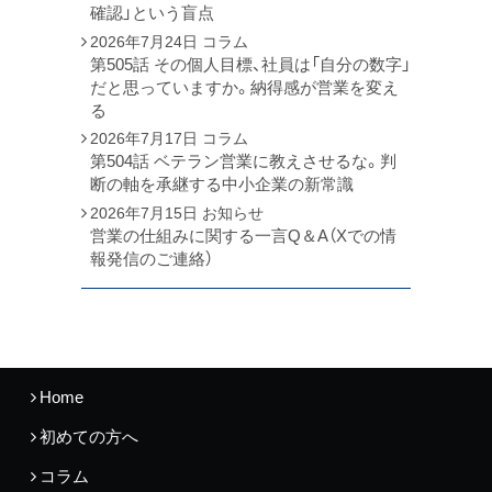
確認」という盲点
2026年7月24日
コラム
第505話 その個人目標、社員は「自分の数字」
だと思っていますか。納得感が営業を変え
る
2026年7月17日
コラム
第504話 ベテラン営業に教えさせるな。判
断の軸を承継する中小企業の新常識
2026年7月15日
お知らせ
営業の仕組みに関する一言Q＆A（Xでの情
報発信のご連絡）
Home
初めての方へ
コラム