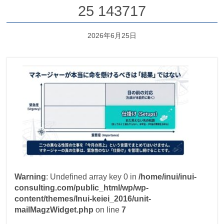
25 143717
2026年6月25日
Warning
: Undefined array key 0 in
/home/inui/inui-
consulting.com/public_html/wp/wp-
content/themes/Inui-keiei_2016/unit-
mailMagzWidget.php
on line
7