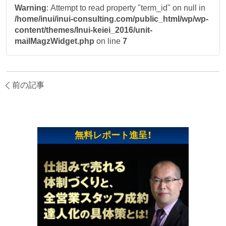
Warning
: Attempt to read property "term_id" on null in
/home/inui/inui-consulting.com/public_html/wp/wp-
content/themes/Inui-keiei_2016/unit-
mailMagzWidget.php
on line
7
前の記事
無料レポート進呈！