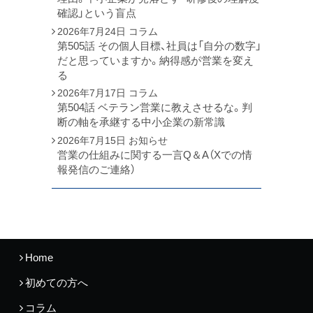
確認」という盲点
2026年7月24日
コラム
第505話 その個人目標、社員は「自分の数字」
だと思っていますか。納得感が営業を変え
る
2026年7月17日
コラム
第504話 ベテラン営業に教えさせるな。判
断の軸を承継する中小企業の新常識
2026年7月15日
お知らせ
営業の仕組みに関する一言Q＆A（Xでの情
報発信のご連絡）
Home
初めての方へ
コラム