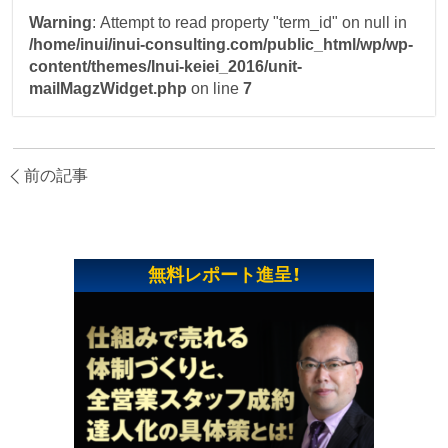
Warning
: Attempt to read property "term_id" on null in
/home/inui/inui-consulting.com/public_html/wp/wp-
content/themes/Inui-keiei_2016/unit-
mailMagzWidget.php
on line
7
前の記事
無料レポート進呈！