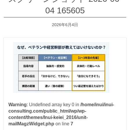
04 165605
2026年6月4日
Warning
: Undefined array key 0 in
/home/inui/inui-
consulting.com/public_html/wp/wp-
content/themes/Inui-keiei_2016/unit-
mailMagzWidget.php
on line
7