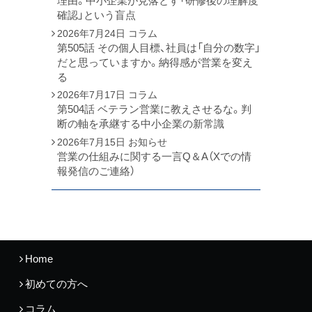
理由。中小企業が見落とす「研修後の理解度
確認」という盲点
2026年7月24日
コラム
第505話 その個人目標、社員は「自分の数字」
だと思っていますか。納得感が営業を変え
る
2026年7月17日
コラム
第504話 ベテラン営業に教えさせるな。判
断の軸を承継する中小企業の新常識
2026年7月15日
お知らせ
営業の仕組みに関する一言Q＆A（Xでの情
報発信のご連絡）
Home
初めての方へ
コラム