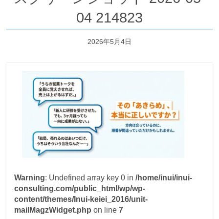
04 214823
2026年5月4日
Warning
: Undefined array key 0 in
/home/inui/inui-
consulting.com/public_html/wp/wp-
content/themes/Inui-keiei_2016/unit-
mailMagzWidget.php
on line
7