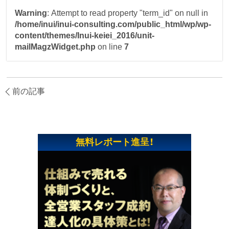
Warning
: Attempt to read property "term_id" on null in
/home/inui/inui-consulting.com/public_html/wp/wp-
content/themes/Inui-keiei_2016/unit-
mailMagzWidget.php
on line
7
前の記事
無料レポート進呈！