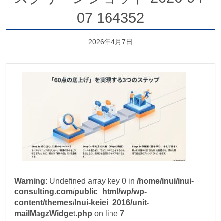
07 164352
2026年4月7日
Warning
: Undefined array key 0 in
/home/inui/inui-
consulting.com/public_html/wp/wp-
content/themes/Inui-keiei_2016/unit-
mailMagzWidget.php
on line
7