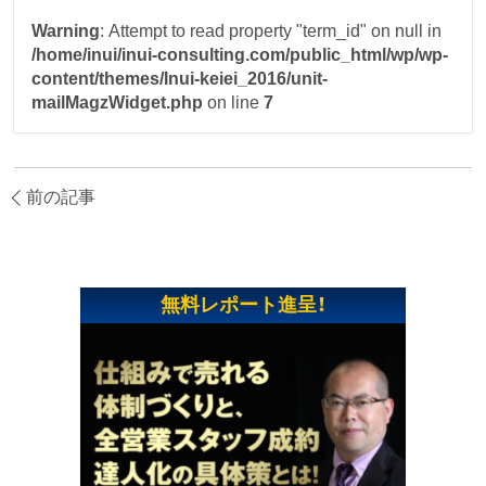
Warning
: Attempt to read property "term_id" on null in
/home/inui/inui-consulting.com/public_html/wp/wp-
content/themes/Inui-keiei_2016/unit-
mailMagzWidget.php
on line
7
前の記事
無料レポート進呈！