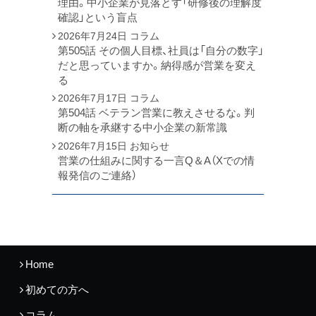
理由。中小企業が見落とす「研修後の理解度
確認」という盲点
2026年7月24日
コラム
第505話 その個人目標、社員は「自分の数字」
だと思っていますか。納得感が営業を変え
る
2026年7月17日
コラム
第504話 ベテラン営業に教えさせるな。判
断の軸を承継する中小企業の新常識
2026年7月15日
お知らせ
営業の仕組みに関する一言Q＆A（Xでの情
報発信のご連絡）
Home
初めての方へ
コラム