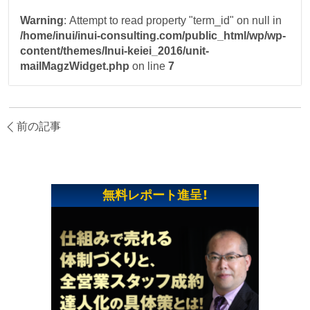
Warning
: Attempt to read property "term_id" on null in
/home/inui/inui-consulting.com/public_html/wp/wp-
content/themes/Inui-keiei_2016/unit-
mailMagzWidget.php
on line
7
前の記事
無料レポート進呈！