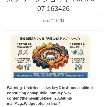
07 163426
2026年4月7日
Warning
: Undefined array key 0 in
/home/inui/inui-
consulting.com/public_html/wp/wp-
content/themes/Inui-keiei_2016/unit-
mailMagzWidget.php
on line
7