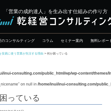
「営業の成約達人」を生み出す仕組みの作り方
型のコンサルティング
コラム
セミナー案内
無料レポー
」を安易に使う営業が失注する理由
何か困っている
ui/inui-consulting.com/public_html/wp/wp-content/themes/I
y_nicename" on null in
/home/inui/inui-consulting.com/public
困っている