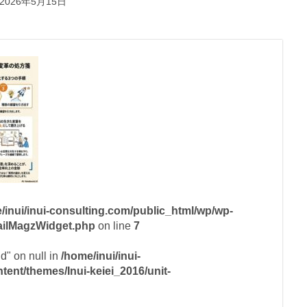
2026年5月15日
/inui/inui-consulting.com/public_html/wp/wp-
mailMagzWidget.php
on line
7
id" on null in
/home/inui/inui-
ent/themes/Inui-keiei_2016/unit-