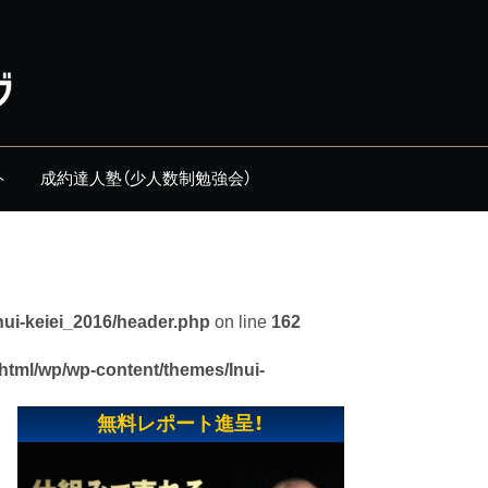
ト
成約達人塾（少人数制勉強会）
nui-keiei_2016/header.php
on line
162
_html/wp/wp-content/themes/Inui-
無料レポート進呈！