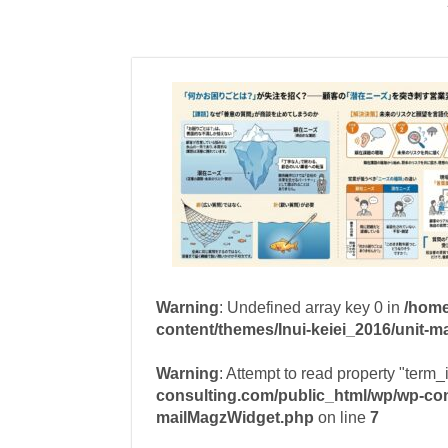
Warning
: Undefined array key 0 in
/home
content/themes/Inui-keiei_2016/unit-
Warning
: Attempt to read property "term_
consulting.com/public_html/wp/wp-cont
mailMagzWidget.php
on line
7