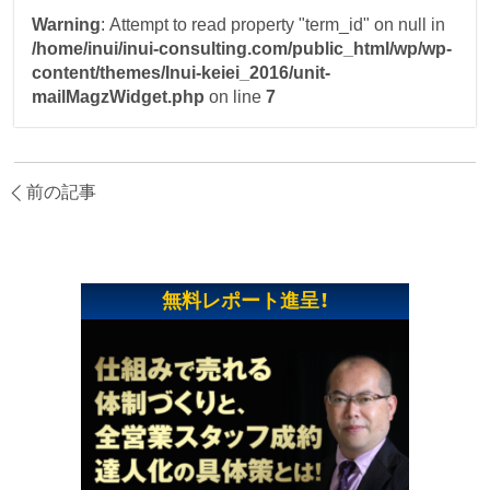
Warning
: Attempt to read property "term_id" on null in
/home/inui/inui-consulting.com/public_html/wp/wp-
content/themes/Inui-keiei_2016/unit-
mailMagzWidget.php
on line
7
前の記事
無料レポート進呈！