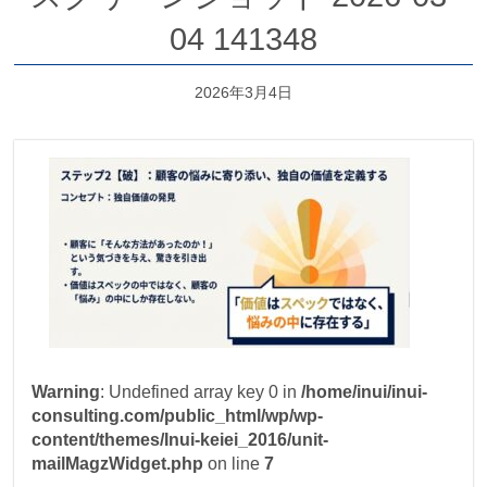
04 141348
2026年3月4日
Warning
: Undefined array key 0 in
/home/inui/inui-
consulting.com/public_html/wp/wp-
content/themes/Inui-keiei_2016/unit-
mailMagzWidget.php
on line
7