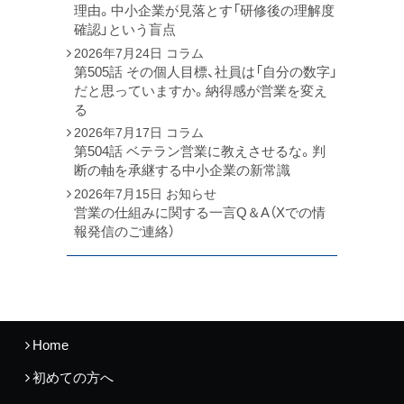
理由。中小企業が見落とす「研修後の理解度
確認」という盲点
2026年7月24日
コラム
第505話 その個人目標、社員は「自分の数字」
だと思っていますか。納得感が営業を変え
る
2026年7月17日
コラム
第504話 ベテラン営業に教えさせるな。判
断の軸を承継する中小企業の新常識
2026年7月15日
お知らせ
営業の仕組みに関する一言Q＆A（Xでの情
報発信のご連絡）
Home
初めての方へ