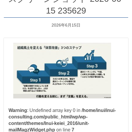
15 235629
2026年6月15日
Warning
: Undefined array key 0 in
/home/inui/inui-
consulting.com/public_html/wp/wp-
content/themes/Inui-keiei_2016/unit-
mailMagzWidget.php
on line
7