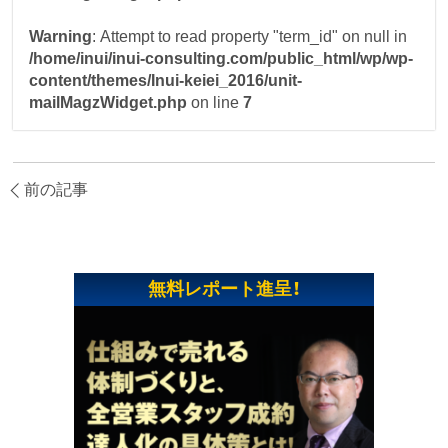
Warning
: Attempt to read property "term_id" on null in
/home/inui/inui-consulting.com/public_html/wp/wp-
content/themes/Inui-keiei_2016/unit-
mailMagzWidget.php
on line
7
前の記事
無料レポート進呈！